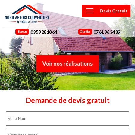
Devis Gratuit
03 59 28 10 64
07 61 96 34 39
Bureau
Chantier
Voir nos réalisations
Demande de devis gratuit