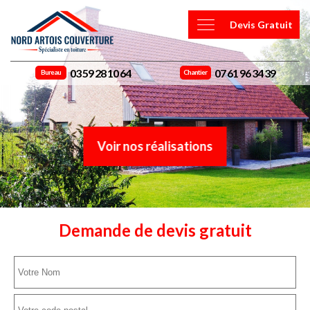
Devis Gratuit
03 59 28 10 64
07 61 96 34 39
Bureau
Chantier
Voir nos réalisations
Demande de devis gratuit