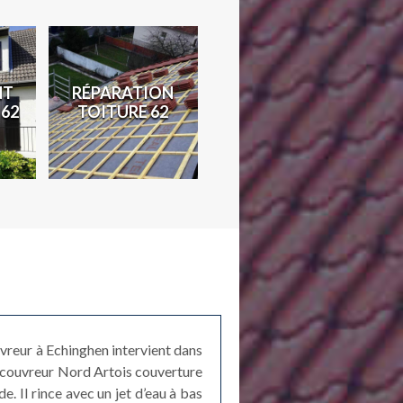
NT
RÉPARATION
TRAVAUX DE
D
 62
TOITURE 62
ZINGUERIE 62
vreur à Echinghen intervient dans
n couvreur Nord Artois couverture
e. Il rince avec un jet d’eau à bas