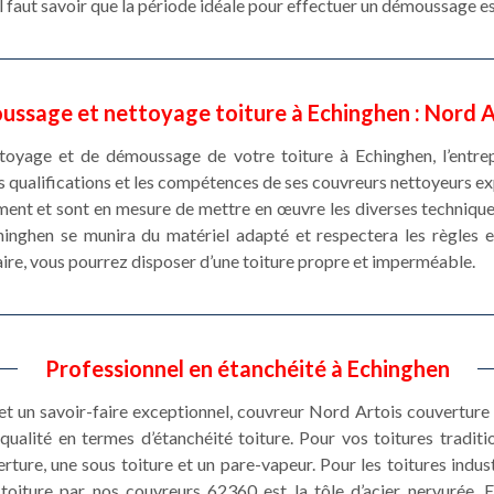
, il faut savoir que la période idéale pour effectuer un démoussage 
ussage et nettoyage toiture à Echinghen : Nord 
ttoyage et de démoussage de votre toiture à Echinghen, l’entr
es qualifications et les compétences de ses couvreurs nettoyeurs 
ment et sont en mesure de mettre en œuvre les diverses techniques
chinghen se munira du matériel adapté et respectera les règles 
aire, vous pourrez disposer d’une toiture propre et imperméable.
Professionnel en étanchéité à Echinghen
et un savoir-faire exceptionnel, couvreur Nord Artois couvertur
qualité en termes d’étanchéité toiture. Pour vos toitures traditio
rture, une sous toiture et un pare-vapeur. Pour les toitures industr
é toiture par nos couvreurs 62360 est la tôle d’acier nervurée. E