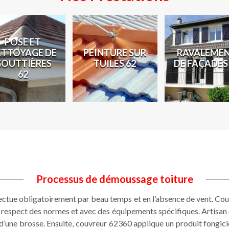
POSE ET
ETTOYAGE DE
PEINTURE SUR
RAVALEME
GOUTTIÈRES
TUILES 62
DE FAÇADES
62
Processus de démoussage toiture
ectue obligatoirement par beau temps et en l’absence de vent. Cou
e respect des normes et avec des équipements spécifiques. Artisa
e d’une brosse. Ensuite, couvreur 62360 applique un produit fongicid