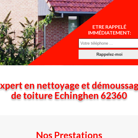
ETRE RAPPELÉ
IMMÉDIATEMENT:
xpert en nettoyage et démoussa
de toiture Echinghen 62360
Nos Prestations