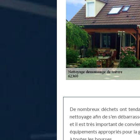
De nombreux déchets ont tendanc
nettoyage afin de s'en débarrasse
et il est très important de convie
équipements appropriés pour la gar
à toutes les bourses.