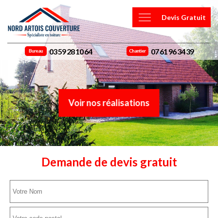
Devis Gratuit
03 59 28 10 64
07 61 96 34 39
Bureau
Chantier
Voir nos réalisations
Demande de devis gratuit