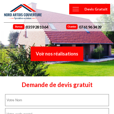
Devis Gratuit
03 59 28 10 64
07 61 96 34 39
Bureau
Chantier
Voir nos réalisations
Demande de devis gratuit