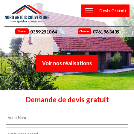
Devis Gratuit
03 59 28 10 64
07 61 96 34 39
Bureau
Chantier
Voir nos réalisations
Demande de devis gratuit