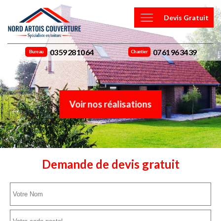
Devis Gratuit
03 59 28 10 64
07 61 96 34 39
Bureau
Chantier
Voir nos réalisations
Demande de devis gratuit