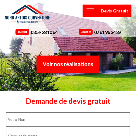
Devis Gratuit
03 59 28 10 64
07 61 96 34 39
Bureau
Chantier
Voir nos réalisations
Demande de devis gratuit