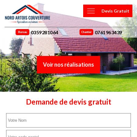
Devis Gratuit
03 59 28 10 64
07 61 96 34 39
Bureau
Chantier
Voir nos réalisations
Demande de devis gratuit