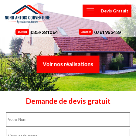
Devis Gratuit
03 59 28 10 64
07 61 96 34 39
Bureau
Chantier
Voir nos réalisations
Demande de devis gratuit