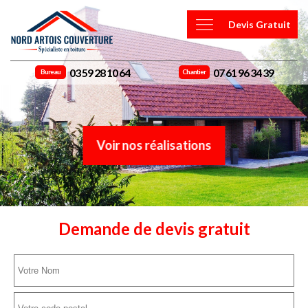
Devis Gratuit
03 59 28 10 64
07 61 96 34 39
Bureau
Chantier
Voir nos réalisations
Demande de devis gratuit