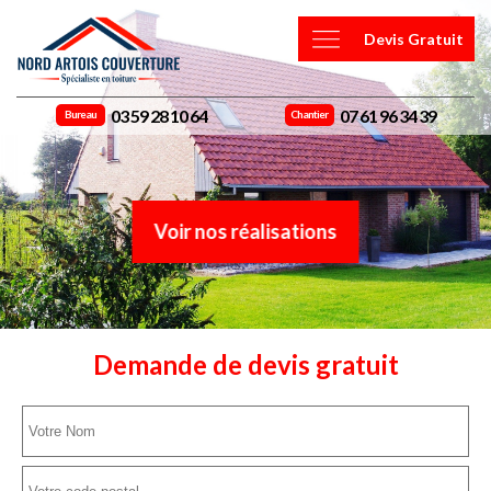
Devis Gratuit
03 59 28 10 64
07 61 96 34 39
Bureau
Chantier
Voir nos réalisations
Demande de devis gratuit