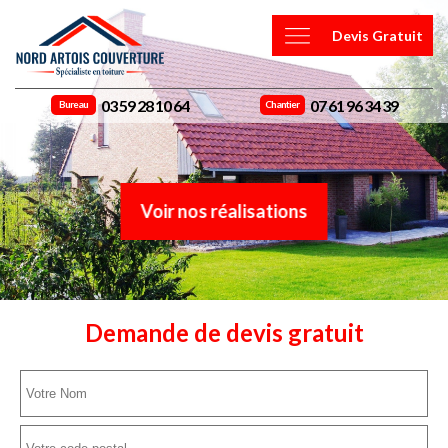
Devis Gratuit
03 59 28 10 64
07 61 96 34 39
Bureau
Chantier
Voir nos réalisations
Demande de devis gratuit