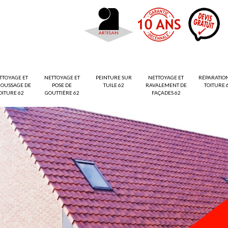
TTOYAGE ET
NETTOYAGE ET
PEINTURE SUR
NETTOYAGE ET
RÉPARATIO
OUSSAGE DE
POSE DE
TUILE 62
RAVALEMENT DE
TOITURE 
OITURE 62
GOUTTIÈRE 62
FAÇADES 62