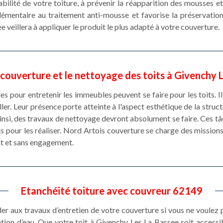
abilité de votre toiture, à prévenir la réapparition des mousses et
émentaire au traitement anti-mousse et favorise la préservation
 veillera à appliquer le produit le plus adapté à votre couverture.
couverture et le nettoyage des toits à Givenchy 
es pour entretenir les immeubles peuvent se faire pour les toits. I
ler. Leur présence porte atteinte à l'aspect esthétique de la struct
nsi, des travaux de nettoyage devront absolument se faire. Ces tâ
ts pour les réaliser. Nord Artois couverture se charge des missions 
it et sans engagement.
Etanchéité toiture avec couvreur 62149
éder aux travaux d’entretien de votre couverture si vous ne voulez
tration d’eau. Que votre toit à Givenchy Les La Bassee soit access