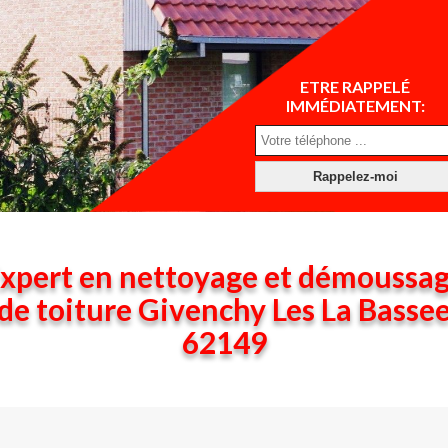
ETRE RAPPELÉ
IMMÉDIATEMENT:
xpert en nettoyage et démoussa
de toiture Givenchy Les La Basse
62149