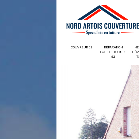
COUVREUR 62
RÉPARATION
NE
FUITE DE TOITURE
DÉM
62
T