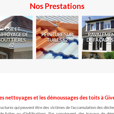
Nos Prestations
POSE ET
ETTOYAGE DE
PEINTURE SUR
RAVALEME
GOUTTIÈRES
TUILES 62
DE FAÇADES
62
les nettoyages et les démoussages des toits à Giv
ructures qui peuvent être des victimes de l'accumulation des déche
de fuites ou d'infiltrations. Par conséquent, des travaux de d