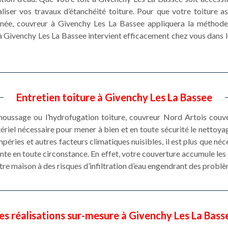
iser vos travaux d’étanchéité toiture. Pour que votre toiture a
nnée, couvreur à Givenchy Les La Bassee appliquera la méthode 
à Givenchy Les La Bassee intervient efficacement chez vous dans 
Entretien toiture à Givenchy Les La Bassee
moussage ou l’hydrofugation toiture, couvreur Nord Artois cou
ériel nécessaire pour mener à bien et en toute sécurité le nettoya
péries et autres facteurs climatiques nuisibles, il est plus que né
mante en toute circonstance. En effet, votre couverture accumule les
tre maison à des risques d’infiltration d’eau engendrant des problè
es réalisations sur-mesure à Givenchy Les La Bass