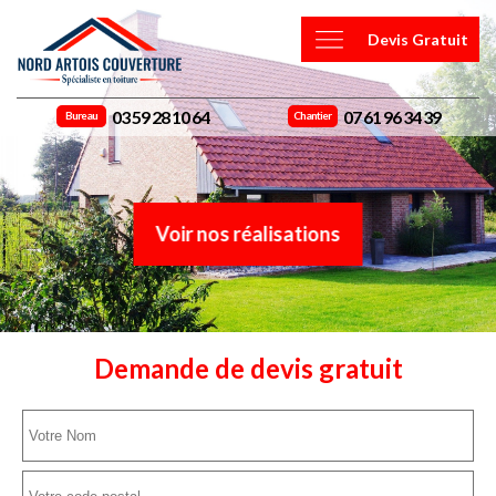
Devis Gratuit
03 59 28 10 64
07 61 96 34 39
Bureau
Chantier
Voir nos réalisations
Demande de devis gratuit