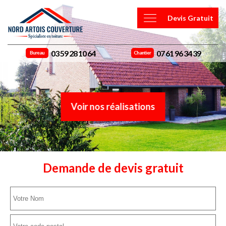
Devis Gratuit
03 59 28 10 64
07 61 96 34 39
Bureau
Chantier
Voir nos réalisations
Demande de devis gratuit