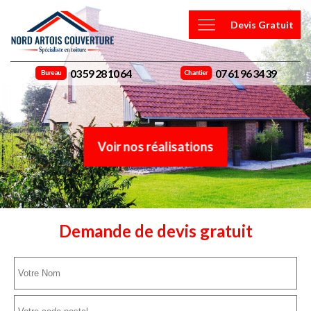
Devis Gratuit
03 59 28 10 64
07 61 96 34 39
Bureau
Chantier
Voir nos réalisations
Demande de devis gratuit