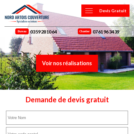
Devis Gratuit
03 59 28 10 64
07 61 96 34 39
Bureau
Chantier
Voir nos réalisations
Demande de devis gratuit