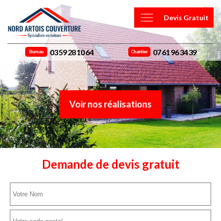
Devis Gratuit
03 59 28 10 64
07 61 96 34 39
Bureau
Chantier
Voir nos réalisations
Demande de devis gratuit