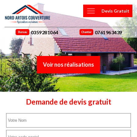
Devis Gratuit
03 59 28 10 64
07 61 96 34 39
Bureau
Chantier
Voir nos réalisations
Demande de devis gratuit