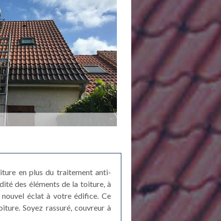
ture en plus du traitement anti-
dité des éléments de la toiture, à
 nouvel éclat à votre édifice. Ce
iture. Soyez rassuré, couvreur à