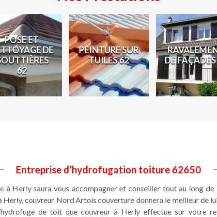
POSE ET
ETTOYAGE DE
PEINTURE SUR
RAVALEME
GOUTTIÈRES
TUILES 62
DE FAÇADES
62
Entreprise d’hydrofugation toiture 62650
à Herly saura vous accompagner et conseiller tout au long de l’
 à Herly, couvreur Nord Artois couverture donnera le meilleur de l
L’hydrofuge de toit que couvreur à Herly effectue sur votre r