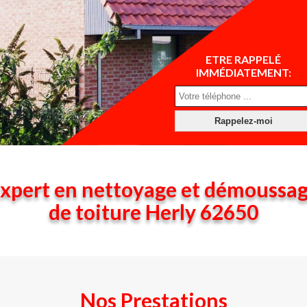
ETRE RAPPELÉ
IMMÉDIATEMENT:
xpert en nettoyage et démoussa
de toiture Herly 62650
Nos Prestations