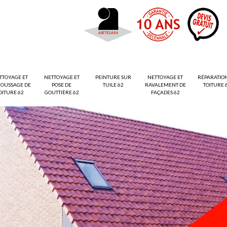
TTOYAGE ET
NETTOYAGE ET
PEINTURE SUR
NETTOYAGE ET
RÉPARATIO
OUSSAGE DE
POSE DE
TUILE 62
RAVALEMENT DE
TOITURE 
OITURE 62
GOUTTIÈRE 62
FAÇADES 62