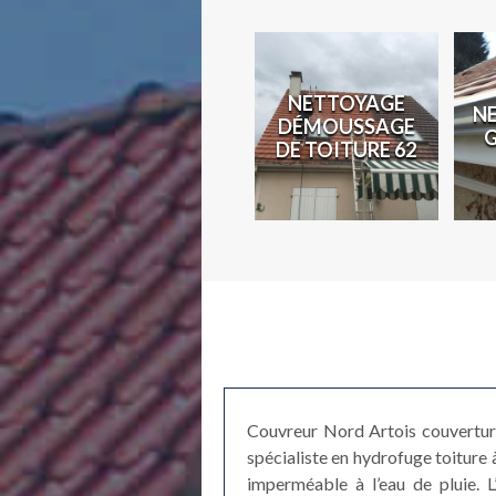
N
NETTOYAGE
N
COUVREUR 62
DÉMOUSSAGE
2
DE TOITURE 62
Couvreur Nord Artois couverture 
spécialiste en hydrofuge toiture
imperméable à l’eau de pluie. 