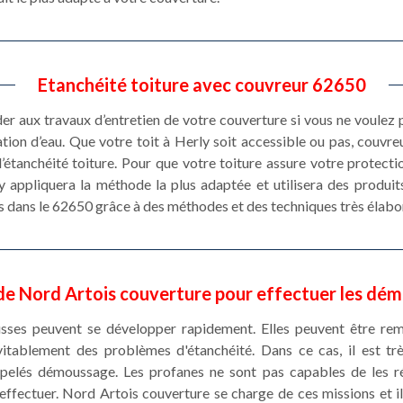
Etanchéité toiture avec couvreur 62650
éder aux travaux d’entretien de votre couverture si vous ne voulez
ration d’eau. Que votre toit à Herly soit accessible ou pas, couv
’étanchéité toiture. Pour que votre toiture assure votre protecti
ly appliquera la méthode la plus adaptée et utilisera des produi
s dans le 62650 grâce à des méthodes et des techniques très élabo
e Nord Artois couverture pour effectuer les dém
sses peuvent se développer rapidement. Elles peuvent être rem
vitablement des problèmes d'étanchéité. Dans ce cas, il est t
ppelés démoussage. Les profanes ne sont pas capables de les réa
effectuer. Nord Artois couverture se charge de ces missions et il 