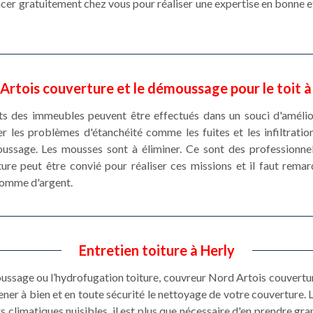
lacer gratuitement chez vous pour réaliser une expertise en bonne et
Artois couverture et le démoussage pour le toit à
ts des immeubles peuvent être effectués dans un souci d'amélior
r les problèmes d'étanchéité comme les fuites et les infiltration
ussage. Les mousses sont à éliminer. Ce sont des professionne
re peut être convié pour réaliser ces missions et il faut remar
somme d'argent.
Entretien toiture à Herly
oussage ou l’hydrofugation toiture, couvreur Nord Artois couvertur
ner à bien et en toute sécurité le nettoyage de votre couverture. L
 climatiques nuisibles, il est plus que nécessaire d'en prendre grand