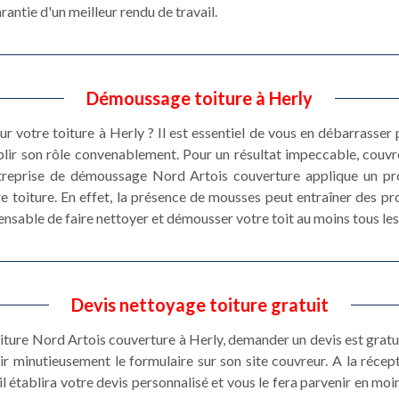
antie d'un meilleur rendu de travail.
Démoussage toiture à Herly
r votre toiture à Herly ? Il est essentiel de vous en débarrasser
lir son rôle convenablement. Pour un résultat impeccable, couvre
ntreprise de démoussage Nord Artois couverture applique un pro
e toiture. En effet, la présence de mousses peut entraîner des pro
spensable de faire nettoyer et démousser votre toit au moins tous les
Devis nettoyage toiture gratuit
oiture Nord Artois couverture à Herly, demander un devis est grat
lir minutieusement le formulaire sur son site couvreur. A la réce
 il établira votre devis personnalisé et vous le fera parvenir en mo