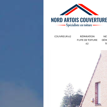
COUVREUR 62
RÉPARATION
NE
FUITE DE TOITURE
DÉM
62
T