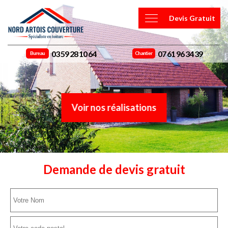
Devis Gratuit
03 59 28 10 64
07 61 96 34 39
Bureau
Chantier
Voir nos réalisations
Demande de devis gratuit