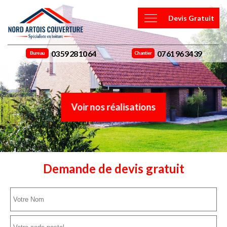
Devis Gratuit
03 59 28 10 64
07 61 96 34 39
Bureau
Chantier
Voir nos réalisations
Demande de devis gratuit