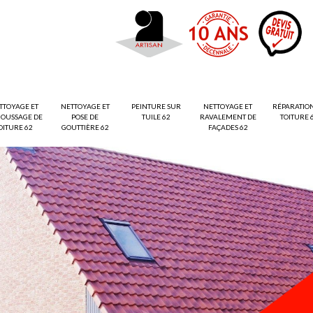
TTOYAGE ET
NETTOYAGE ET
PEINTURE SUR
NETTOYAGE ET
RÉPARATIO
OUSSAGE DE
POSE DE
TUILE 62
RAVALEMENT DE
TOITURE 
OITURE 62
GOUTTIÈRE 62
FAÇADES 62