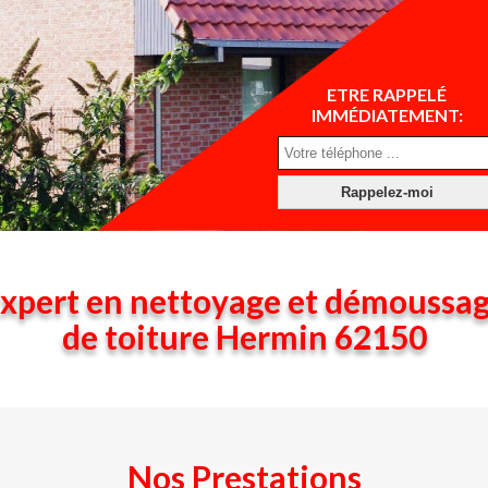
ETRE RAPPELÉ
IMMÉDIATEMENT:
xpert en nettoyage et démoussa
de toiture Hermin 62150
Nos Prestations