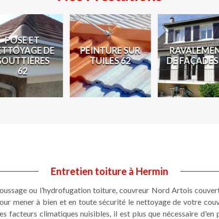
POSE ET
ETTOYAGE DE
PEINTURE SUR
RAVALEME
GOUTTIÈRES
TUILES 62
DE FAÇADES
62
Entretien toiture à Hermin
moussage ou l’hydrofugation toiture, couvreur Nord Artois couver
pour mener à bien et en toute sécurité le nettoyage de votre couv
es facteurs climatiques nuisibles, il est plus que nécessaire d'en 