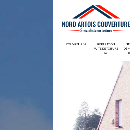
COUVREUR 62
RÉPARATION
NE
FUITE DE TOITURE
DÉM
62
T