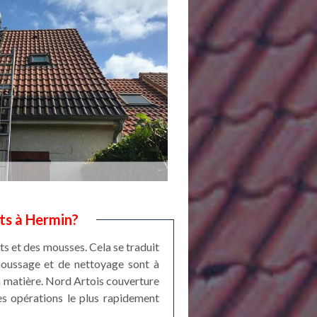
ts à Hermin?
ts et des mousses. Cela se traduit
émoussage et de nettoyage sont à
 la matière. Nord Artois couverture
les opérations le plus rapidement