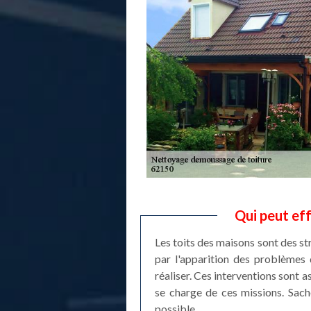
Qui peut ef
Les toits des maisons sont des st
par l'apparition des problèmes 
réaliser. Ces interventions sont a
se charge de ces missions. Sache
possible.