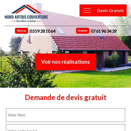
Devis Gratuit
03 59 28 10 64
07 61 96 34 39
Bureau
Chantier
Voir nos réalisations
Demande de devis gratuit