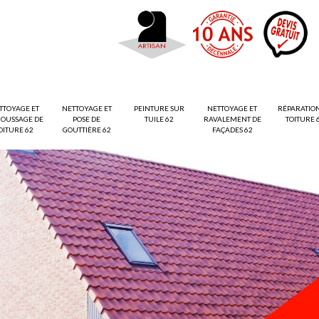
TTOYAGE ET
NETTOYAGE ET
PEINTURE SUR
NETTOYAGE ET
RÉPARATIO
OUSSAGE DE
POSE DE
TUILE 62
RAVALEMENT DE
TOITURE 
OITURE 62
GOUTTIÈRE 62
FAÇADES 62