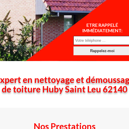
ETRE RAPPELÉ
IMMÉDIATEMENT:
xpert en nettoyage et démoussa
de toiture Huby Saint Leu 62140
Nos Prestations