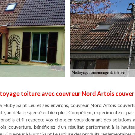
toyage toiture avec couvreur Nord Artois couver
à Huby Saint Leu et ses environs, couvreur Nord Artois couvertu
ité, un délai respecté et bien plus. Compétent, expérimenté et pa
onseils et il respecte vos choix en vous donnant des solution
tois couverture, bénéficiez d’un résultat performant à la haut
u. Couvreur à Huby Saint Leu utilise des produits réglementaires p