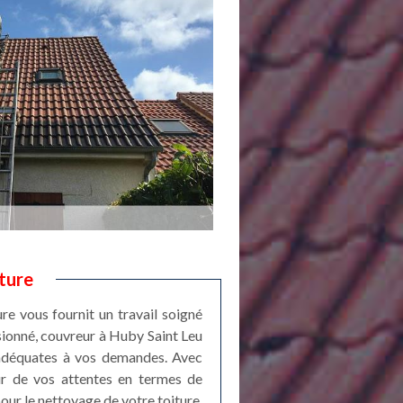
ture
re vous fournit un travail soigné
ssionné, couvreur à Huby Saint Leu
s adéquates à vos demandes. Avec
eur de vos attentes en termes de
our le nettoyage de votre toiture.