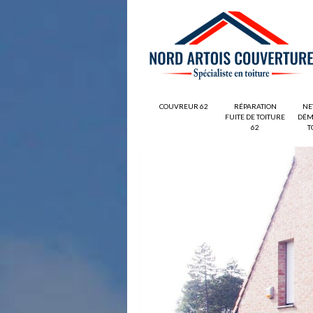
COUVREUR 62
RÉPARATION
NE
FUITE DE TOITURE
DÉM
62
T