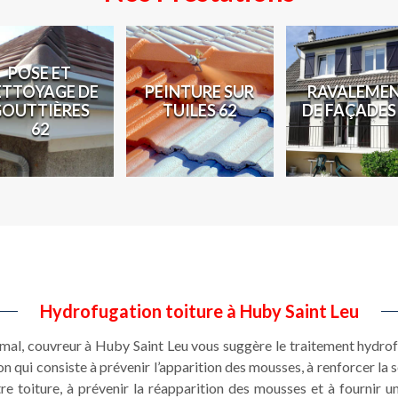
POSE ET
ETTOYAGE DE
PEINTURE SUR
RAVALEME
GOUTTIÈRES
TUILES 62
DE FAÇADES
62
Hydrofugation toiture à Huby Saint Leu
imal, couvreur à Huby Saint Leu vous suggère le traitement hydrof
n qui consiste à prévenir l’apparition des mousses, à renforcer la s
re toiture, à prévenir la réapparition des mousses et à fournir un