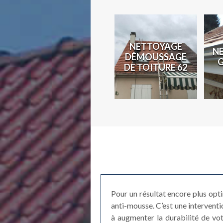
N
NETTOYAGE
N
COUVREUR 62
DÉMOUSSAGE
2
DE TOITURE 62
Pour un résultat encore plus opt
anti-mousse. C’est une interventio
à augmenter la durabilité de vot