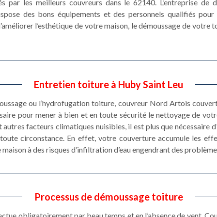
sés par les meilleurs couvreurs dans le 62140. L’entreprise d
spose des bons équipements et des personnels qualifiés pour a
s d’améliorer l’esthétique de votre maison, le démoussage de votre 
Entretien toiture à Huby Saint Leu
moussage ou l’hydrofugation toiture, couvreur Nord Artois couver
ssaire pour mener à bien et en toute sécurité le nettoyage de votr
 autres facteurs climatiques nuisibles, il est plus que nécessaire d
toute circonstance. En effet, votre couverture accumule les eff
 maison à des risques d’infiltration d’eau engendrant des problème
Processus de démoussage toiture
ectue obligatoirement par beau temps et en l’absence de vent. Cou