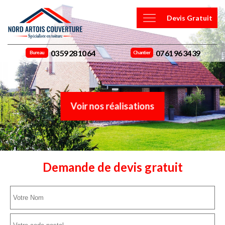
Devis Gratuit
03 59 28 10 64
07 61 96 34 39
Bureau
Chantier
Voir nos réalisations
Demande de devis gratuit