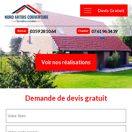
Devis Gratuit
03 59 28 10 64
07 61 96 34 39
Bureau
Chantier
Voir nos réalisations
Demande de devis gratuit