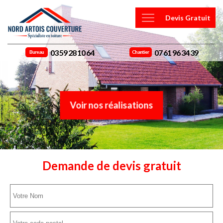
Devis Gratuit
03 59 28 10 64
07 61 96 34 39
Bureau
Chantier
Voir nos réalisations
Demande de devis gratuit