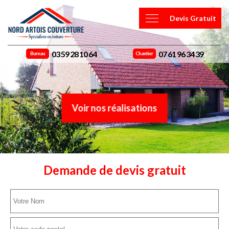
Devis Gratuit
03 59 28 10 64
07 61 96 34 39
Bureau
Chantier
Voir nos réalisations
Demande de devis gratuit