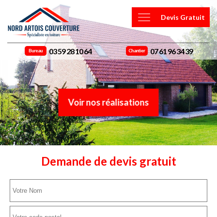
Devis Gratuit
03 59 28 10 64
07 61 96 34 39
Bureau
Chantier
Voir nos réalisations
Demande de devis gratuit