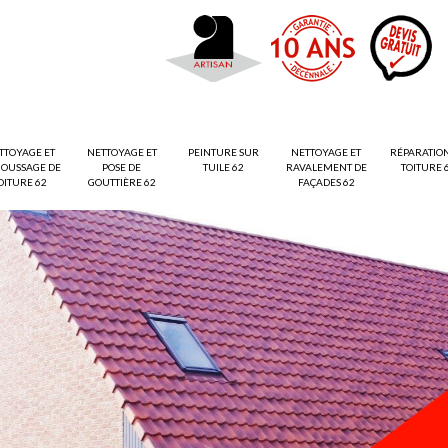
TTOYAGE ET
NETTOYAGE ET
PEINTURE SUR
NETTOYAGE ET
RÉPARATIO
OUSSAGE DE
POSE DE
TUILE 62
RAVALEMENT DE
TOITURE 
OITURE 62
GOUTTIÈRE 62
FAÇADES 62