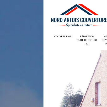
COUVREUR 62
RÉPARATION
NE
FUITE DE TOITURE
DÉM
62
T