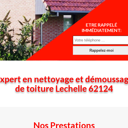
ETRE RAPPELÉ
IMMÉDIATEMENT:
xpert en nettoyage et démoussa
de toiture Lechelle 62124
Nos Prestations