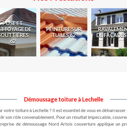
POSE ET
ETTOYAGE DE
PEINTURE SUR
RAVALEME
GOUTTIÈRES
TUILES 62
DE FAÇADES
62
Démoussage toiture à Lechelle
r votre toiture à Lechelle ? Il est essentiel de vous en débarrasser
ir son rôle convenablement. Pour un résultat impeccable, couvreur
ntreprise de démoussage Nord Artois couverture applique un pro