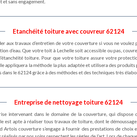
it et sans engagement.
Etanchéité toiture avec couvreur 62124
éder aux travaux d’entretien de votre couverture si vous ne voulez
ration d’eau. Que votre toit à Lechelle soit accessible ou pas, couv
’étanchéité toiture. Pour que votre toiture assure votre protecti
lle appliquera la méthode la plus adaptée et utilisera des produit
s dans le 62124 grâce à des méthodes et des techniques très élabo
Entreprise de nettoyage toiture 62124
se intervenant dans le domaine de la couverture, qui dispose d
e est apte à réaliser tous travaux de toiture, dont le démoussage de
 Artois couverture s’engage à fournir des prestations de choix et
éalisés par nos soins respectent les règles de l’art. Lors de chaqu