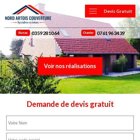
Devis Gratuit
03 59 28 10 64
07 61 96 34 39
Bureau
Chantier
Voir nos réalisations
Demande de devis gratuit