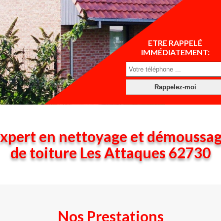
ETRE RAPPELÉ
IMMÉDIATEMENT:
xpert en nettoyage et démoussa
de toiture Les Attaques 62730
Nos Prestations