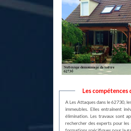
Les compétences d
A Les Attaques dans le 62730, le
immeubles. Elles entraînent iné
élimination. Les travaux sont a
rechercher des experts pour les 
formations spécifiques pour la gar