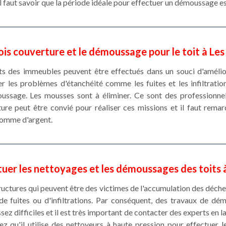
, il faut savoir que la période idéale pour effectuer un démoussage 
is couverture et le démoussage pour le toit à Le
ts des immeubles peuvent être effectués dans un souci d'amélior
r les problèmes d'étanchéité comme les fuites et les infiltration
ussage. Les mousses sont à éliminer. Ce sont des professionne
re peut être convié pour réaliser ces missions et il faut remar
somme d'argent.
tuer les nettoyages et les démoussages des toits 
ructures qui peuvent être des victimes de l'accumulation des déche
de fuites ou d'infiltrations. Par conséquent, des travaux de d
ssez difficiles et il est très important de contacter des experts en
z qu'il utilise des nettoyeurs à haute pression pour effectuer 