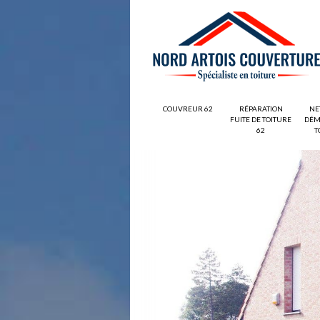
COUVREUR 62
RÉPARATION
NE
FUITE DE TOITURE
DÉM
62
T