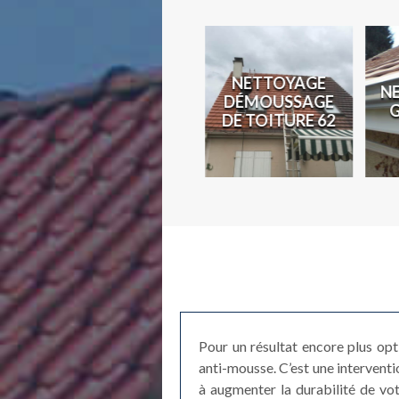
N
NETTOYAGE
N
COUVREUR 62
DÉMOUSSAGE
2
DE TOITURE 62
Pour un résultat encore plus opt
anti-mousse. C’est une interventio
à augmenter la durabilité de vot