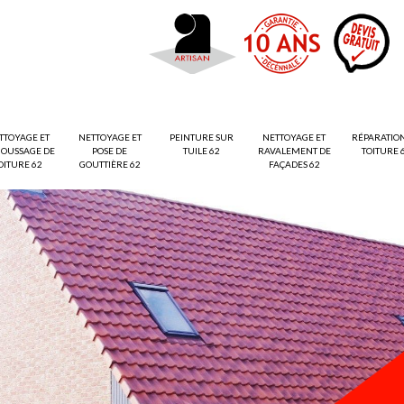
TTOYAGE ET
NETTOYAGE ET
PEINTURE SUR
NETTOYAGE ET
RÉPARATIO
OUSSAGE DE
POSE DE
TUILE 62
RAVALEMENT DE
TOITURE 
OITURE 62
GOUTTIÈRE 62
FAÇADES 62