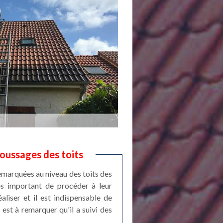
oussages des toits
emarquées au niveau des toits des
rès important de procéder à leur
liser et il est indispensable de
est à remarquer qu'il a suivi des