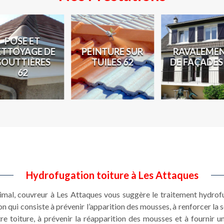
POSE ET
ETTOYAGE DE
PEINTURE SUR
RAVALEME
GOUTTIÈRES
TUILES 62
DE FAÇADES
62
Hydrofugation toiture à Les Attaques
imal, couvreur à Les Attaques vous suggère le traitement hydrof
n qui consiste à prévenir l’apparition des mousses, à renforcer la s
re toiture, à prévenir la réapparition des mousses et à fournir un