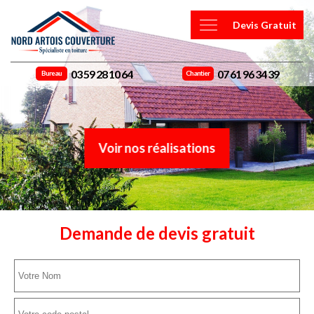
Devis Gratuit
03 59 28 10 64
07 61 96 34 39
Bureau
Chantier
Voir nos réalisations
Demande de devis gratuit