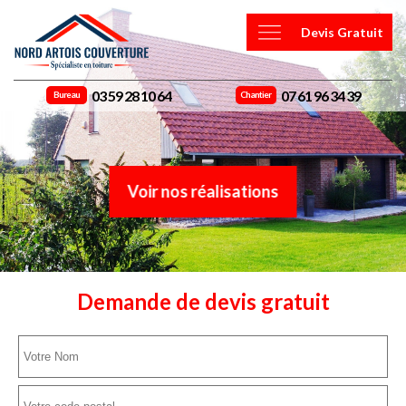
Devis Gratuit
03 59 28 10 64
07 61 96 34 39
Bureau
Chantier
Voir nos réalisations
Demande de devis gratuit