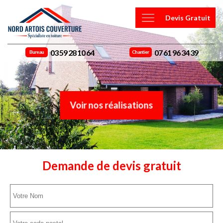
Devis Gratuit
03 59 28 10 64
07 61 96 34 39
Bureau
Chantier
Voir nos réalisations
Demande de devis gratuit