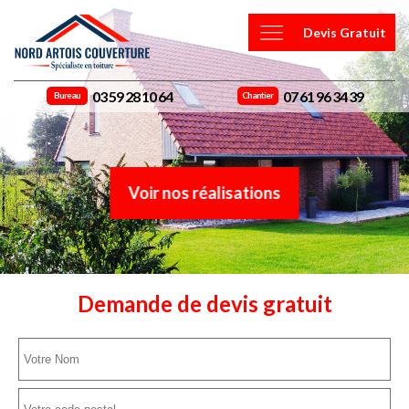
Devis Gratuit
03 59 28 10 64
07 61 96 34 39
Bureau
Chantier
Voir nos réalisations
Demande de devis gratuit