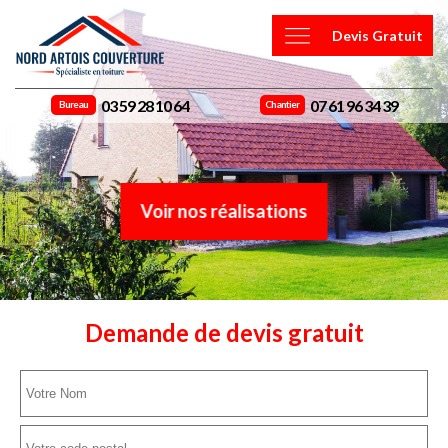
Devis Gratuit
03 59 28 10 64
07 61 96 34 39
Bureau
Chantier
Voir nos réalisations
Demande de devis gratuit