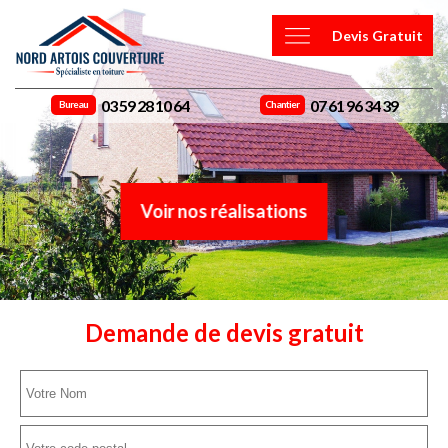
Devis Gratuit
03 59 28 10 64
07 61 96 34 39
Bureau
Chantier
Voir nos réalisations
Demande de devis gratuit