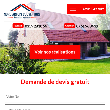
Devis Gratuit
03 59 28 10 64
07 61 96 34 39
Bureau
Chantier
Voir nos réalisations
Demande de devis gratuit