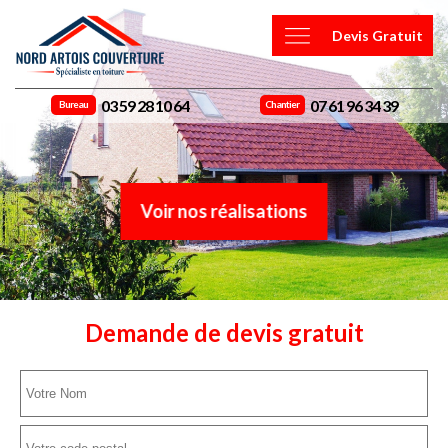
Devis Gratuit
03 59 28 10 64
07 61 96 34 39
Bureau
Chantier
Voir nos réalisations
Demande de devis gratuit