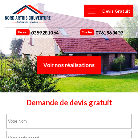
Devis Gratuit
03 59 28 10 64
07 61 96 34 39
Bureau
Chantier
Voir nos réalisations
Demande de devis gratuit