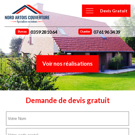
Devis Gratuit
03 59 28 10 64
07 61 96 34 39
Bureau
Chantier
Voir nos réalisations
Demande de devis gratuit