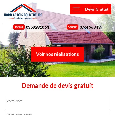
Devis Gratuit
03 59 28 10 64
07 61 96 34 39
Bureau
Chantier
Voir nos réalisations
Demande de devis gratuit