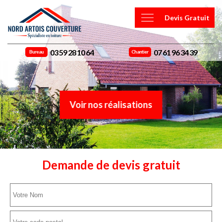
Devis Gratuit
03 59 28 10 64
07 61 96 34 39
Bureau
Chantier
Voir nos réalisations
Demande de devis gratuit