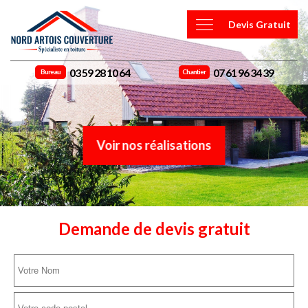
Devis Gratuit
03 59 28 10 64
07 61 96 34 39
Bureau
Chantier
Voir nos réalisations
Demande de devis gratuit