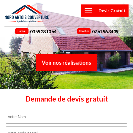
Devis Gratuit
03 59 28 10 64
07 61 96 34 39
Bureau
Chantier
Voir nos réalisations
Demande de devis gratuit