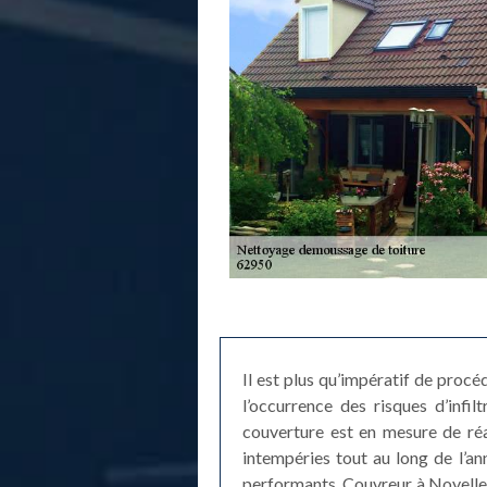
Il est plus qu’impératif de proc
l’occurrence des risques d’infi
couverture est en mesure de réal
intempéries tout au long de l’an
performants. Couvreur à Noyelle