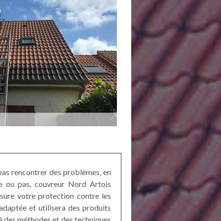
 pas rencontrer des problèmes, en
ble ou pas, couvreur Nord Artois
ssure votre protection contre les
adaptée et utilisera des produits
à des méthodes et des techniques