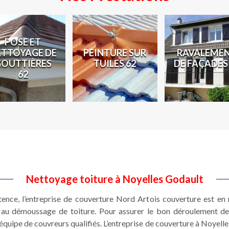
PEINTURE SUR
RAVALEMENT
RÉPAR
TUILES 62
DE FAÇADES 62
TOITU
Nettoyage toiture à Noyelles Godault
stence, l’entreprise de couverture Nord Artois couverture est e
et au démoussage de toiture. Pour assurer le bon déroulement 
équipe de couvreurs qualifiés. L’entreprise de couverture à Noyell