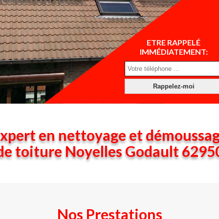
ETRE RAPPELÉ
IMMÉDIATEMENT:
xpert en nettoyage et démoussa
de toiture Noyelles Godault 6295
Nos Prestations