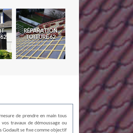
TRAITEMENT
ATION
TRAVAUX DE
DE CHARPENTE
RE 62
ZINGUERIE 62
62
n mesure de prendre en main tous
de vos travaux de démoussage ou
es Godault se fixe comme objectif