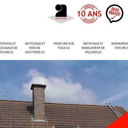
TTOYAGE ET
NETTOYAGE ET
PEINTURE SUR
NETTOYAGE ET
RÉPARATIO
OUSSAGE DE
POSE DE
TUILE 62
RAVALEMENT DE
TOITURE 
OITURE 62
GOUTTIÈRE 62
FAÇADES 62