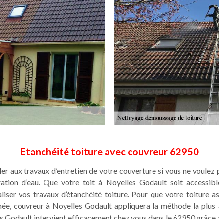
Etanchéité toiture avec couvreur 62950
éder aux travaux d’entretien de votre couverture si vous ne voulez
ltration d’eau. Que votre toit à Noyelles Godault soit accessi
iser vos travaux d’étanchéité toiture. Pour que votre toiture a
née, couvreur à Noyelles Godault appliquera la méthode la plus 
s Godault intervient efficacement chez vous dans le 62950 grâce 