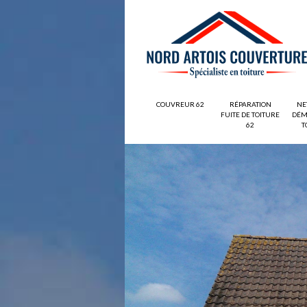
COUVREUR 62
RÉPARATION
NE
FUITE DE TOITURE
DÉM
62
T