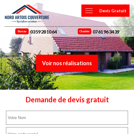
Devis Gratuit
03 59 28 10 64
07 61 96 34 39
Bureau
Chantier
Voir nos réalisations
Demande de devis gratuit